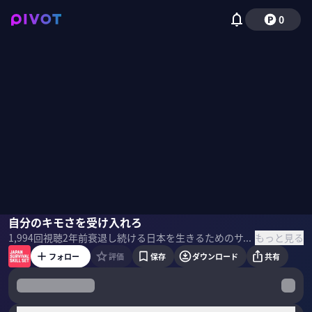
0
宮台真司
自分のキモさを受け入れろ
佐々木チワワ
もっと見る
1,994
回視聴
2年前
衰退し続ける日本を生きるためのサバイバル教養番組「JAPAN SURVIVAL SKILL SET」。社会学者 宮台真司氏が「歌舞伎町の社会学」ライターの佐々木チワワ氏に話を聞いた。
フォロー
評価
保存
ダウンロード
共有