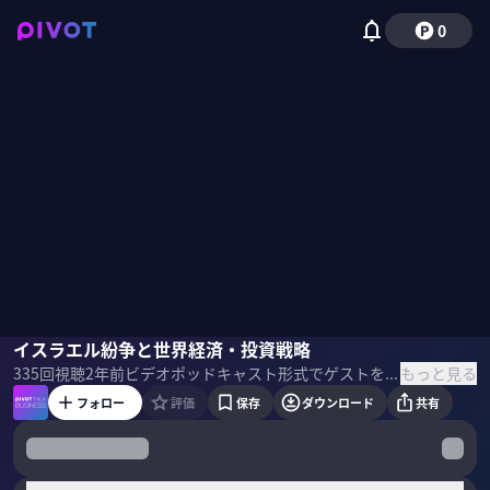
0
奥野一成
イスラエル紛争と世界経済・投資戦略
佐々木紀彦
もっと見る
335
回視聴
2年前
ビデオポッドキャスト形式でゲストを招き、最先端の話を聞くPIVOT TALK。4000億円を運用するカリスマファンドマネージャーの奥野一成氏に「イスラエル紛争と投資戦略」について聞いた。 ＜ゲスト＞ 奥野一成／農林中金バリューインベストメンツCIO 京都大学法学部卒、ロンドンビジネススクール・ファイナンス学修士。1992年日本長期信用銀行入行。長銀証券、UBS証券を経て農林中央金庫入庫。2014年から現職。バフェットの投資哲学に通ずる「長期厳選投資」のパイオニア。機関投資家向けファンドの運用総額は3000億を突破。「おおぶね」として個人にも開放。著書に「教養としての投資」「先生、お金持ちになるにはどうしたらいいですか？」 ＜目次＞
フォロー
評価
保存
ダウンロード
共有