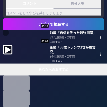
コメント
自分メモ
コメントをして学びを共有しましょう
アプリで視聴する
45:18
前編「自信を失った最強国家」
897
回視聴・
2年前
42:04
0
4.5
後編「38歳トランプ2世が風雲
児」
944
回視聴・
2年前
0
4.2
あなたへのおすすめ