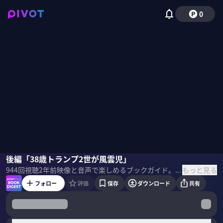
0
三牧聖子
後編「38歳トランプ2世が風雲児」
もっと見る
944
回視聴
2年前
映像と音声で楽しめるブックガイド。話題の新刊の著者・訳者・編集者・思い入れのある人をゲストに呼び、ビジネスパーソンが吸収したい学びを、本の作り手に直接聞きます。 本1冊を読む時間がなかなか取れないという方も、この番組を通じて最新のビジネス書のエッセンスに触れられます。
フォロー
評価
保存
ダウンロード
共有