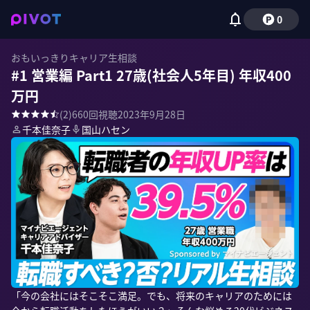
0
おもいっきりキャリア生相談
#1 営業編 Part1 27歳(社会人5年目) 年収400
万円
(
2
)
660
回視聴
2023年9月28日
千本佳奈子
国山ハセン
「今の会社にはそこそこ満足。でも、将来のキャリアのためには