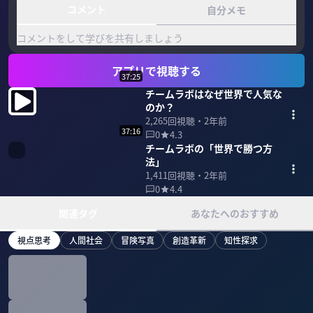
コメント
自分メモ
コメントをして学びを共有しましょう
アプリで視聴する
37:25
チームラボはなぜ世界で人気な
のか？
2,265
回視聴・
2年前
37:16
0
4.3
チームラボの「世界で勝つ方
法」
1,411
回視聴・
2年前
0
4.4
関連タグ
あなたへのおすすめ
視点思考
人間社会
冒険写真
創造革新
知性探求