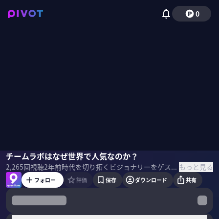
0
猪子寿之
チームラボはなぜ世界で人気なのか？
佐々木紀彦
もっと見る
2,265
回視聴
2年前
時代を切り拓くビジョナリーをゲストに招き、 「9つの質問」でその実像と未来に向けたビジョンを解き明かす。 インタビュアーは、PIVOT CEO 佐々木紀彦とチーフ・グローバルエディターの竹下隆一郎。 ＜ゲスト＞ 猪子寿之｜チームラボ代表 1977年、徳島市出身。2001年東京大学工学部計数工学科卒業と同時にチームラボ創業。大学では確率・統計モデルを、大学院では自然言語処理とアートを研究。チームラボは、プログラマ・エンジニア、数学者、建築家、Webデザイナー、グラフィックデザイナー、CGアニメーター、絵師、編集者など、情報化社会のさまざまなものづくりのスペシャリストから構成されている。 ＜目次＞
フォロー
評価
保存
ダウンロード
共有