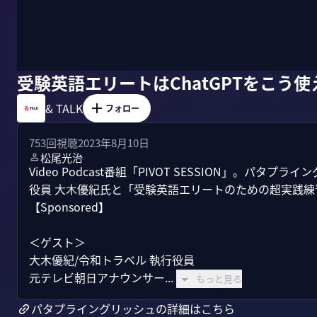
受験英語エリートはChatGPTをこう使
& TALK
フォロー
753
回視聴
2023年8月10日
松尾光治
Video Podcast番組「PIVOT SESSION」。パ
役員 大木優紀氏と「受験英語エリートのための超実践練
【Sponsored】

＜ゲスト＞

大木優紀/令和トラベル 執行役員

元テレビ朝日アナウンサー...
もっと見る
パタプライングリッシュの詳細はこちら