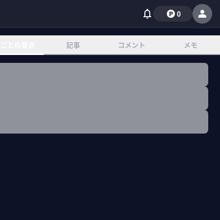
0
章ごとの要点
記事
コメント
メモ