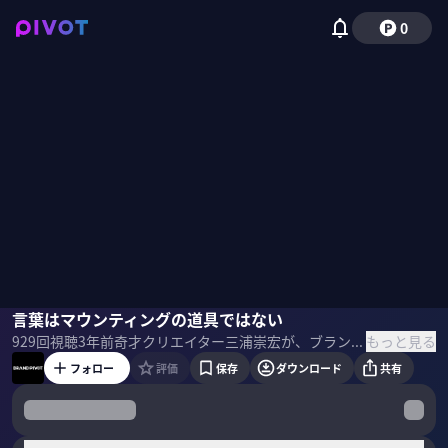
0
三浦崇宏
言葉はマウンティングの道具ではない
武田真一
もっと見る
929
回視聴
3年前
奇才クリエイター三浦崇宏が、ブランディングの悩みに答える番組。 時間は30分一本勝負。三浦が「解」に辿り着くまでのプロセスを全部見せる。
フォロー
評価
保存
ダウンロード
共有