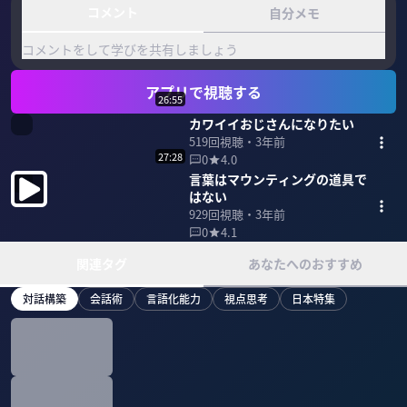
コメント
自分メモ
コメントをして学びを共有しましょう
アプリで視聴する
26:55
カワイイおじさんになりたい
519
回視聴・
3年前
27:28
0
4.0
言葉はマウンティングの道具で
はない
929
回視聴・
3年前
0
4.1
関連タグ
あなたへのおすすめ
対話構築
会話術
言語化能力
視点思考
日本特集