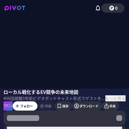
0
泉田良輔
ローカル戦化するEV競争の未来地図
佐々木紀彦
もっと見る
406
回視聴
3年前
ビデオポッドキャスト形式でゲストを招き、最先端の話を聞くPIVOT TALK。モニクルCCOの泉田良輔氏に「ローカル戦化するEV競争の未来地図」について話を聞いた。 ＜ゲスト＞ 泉田良輔｜モニクル CCO 1976年生まれ。慶應義塾大学商学部卒業後、日本生命やフィデリティ投信にて、米国株式や日本株式の証券アナリストやポートフォリオマネージャーとして従事。2013年に株式会社ナビゲータープラットフォームを共同設立し、くらしとお金の経済メディア「LIMO（リーモ）」を運営。2018年に株式会社OneMile Partnersを共同設立。 ＜目次＞
フォロー
評価
保存
ダウンロード
共有