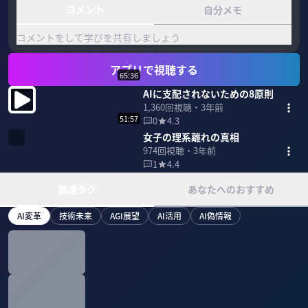
コメント
自分メモ
コメントをして学びを共有しましょう
アプリで視聴する
65:36
AIに支配されないための8原則
1,360
回視聴・
3年前
51:57
0
4.3
女子の理系離れの真相
974
回視聴・
3年前
1
4.4
関連タグ
あなたへのおすすめ
AI変革
技術未来
AGI展望
AI活用
AI偽情報