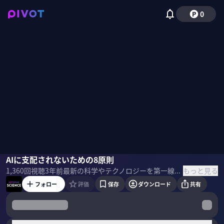
0
茂木健一郎
AIに支配されないための8原則
横山広美
もっと見る
1,360
回視聴
3年前
最新の科学やテクノロジーを第一線のゲストを招いて深堀る番組「EXTREME SCIENCE」。脳科学者 茂木健一郎氏と科学技術社会論研究者の横山広美氏をゲストにAIと社会、ジェンダーと理系について聞いた。 ＜ゲスト＞ 横山広美｜東京大学教授（科学技術社会論） 東京大学カブリ数物連携宇宙研究機構 副機構長、情報学環教授を兼担当。AI等先端技術の倫理的・法的・社会的課題や科学とジェンダーに関する研究などを行う。（独）高等専門学校機構理事、国際物理オリンピック2023協会理事も務める。 ＜目次＞
フォロー
評価
保存
ダウンロード
共有