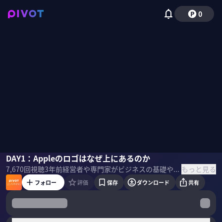
0
相良奈美香
DAY1：Appleのロゴはなぜ上にあるのか
もっと見る
7,670
回視聴
3年前
経営者や専門家がビジネスの基礎や最新テーマを教える「PIVOT LEARNING」。行動経済学コンサルタントの相良奈美香氏からビジネス教養としての行動経済学を学ぶ。 ＜ゲスト＞ 相良奈美香｜行動経済学コンサルタント メールアドレス： Namika.Sagara@BeSciGroup.com オレゴン大学で学士号、「行動経済学専門」修士、「行動経済学専門」博士号を取得。デューク大学、コンサルティング会社を経て、行動経済学を専門とするコンサルティング会社を起業。近刊に『行動経済学が最強の学問である』がある。 ＜目次＞
フォロー
評価
保存
ダウンロード
共有