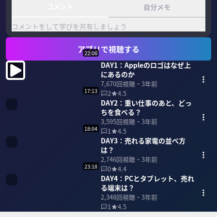
コメント
自分メモ
コメントをして学びを共有しましょう
アプリで視聴する
22:06
DAY1：Appleのロゴはなぜ上
にあるのか
7,670
回視聴・
3年前
17:13
2
4.5
DAY2：重い仕事のあと、どっ
ちを食べる？
3,595
回視聴・
3年前
18:04
1
4.5
DAY3：売れる家電の並べ方
は？
2,746
回視聴・
3年前
23:18
0
4.4
DAY4：PCとタブレット、売れ
る端末は？
2,348
回視聴・
3年前
1
4.5