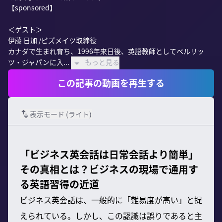
【sponsored】

＜ゲスト＞

伊藤 日加 /ビズメイツ取締役

カナダで生まれ育ち、1996年来日後、英語教師としてベルリッ
ツ・ジャパンに入...
もっと見る
この記事の動画を再生する
表示モード (
ライト
)
「ビジネス英会話は日常会話より簡単」
その真相とは？ビジネスの現場で通用す
る英語習得の近道
ビジネス英会話は、一般的に「難易度が高い」と捉
えられている。しかし、この認識は誤りであると主