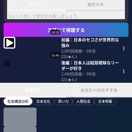
コメント
自分メモ
コメントをして学びを共有しましょう
アプリで視聴する
34:28
前編：日本のセコさが世界的な
強み
2,843
回視聴・
3年前
33:46
0
4.3
後編：日本人は結局曖昧なリー
ダーが好き
2,640
回視聴・
3年前
1
4.3
関連タグ
あなたへのおすすめ
社会構造分析
日本文化
笑い力
人間社会
日本特集