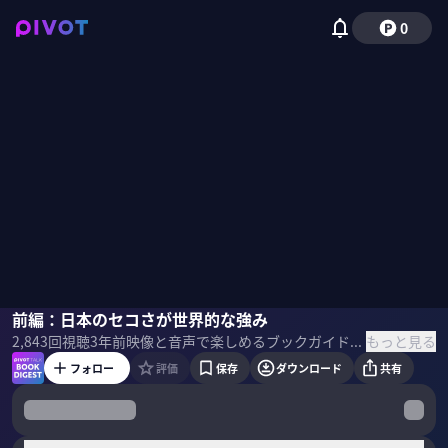
0
太田光
前編：日本のセコさが世界的な強み
もっと見る
2,843
回視聴
3年前
映像と音声で楽しめるブックガイド。話題の新刊の著者・訳者・編集者・思い入れのある人をゲストに呼び、ビジネスパーソンが吸収したい学びを、本の作り手に直接聞きます。 本1冊を読む時間がなかなか取れないという方も、この番組を通じて最新のビジネス書のエッセンスに触れられます。 ＜ゲスト＞ 太田光｜お笑いタレント 1965年生まれ。日本大学芸術学部中退後、同級生だった田中裕二とお笑いコンビ爆笑問題を結成。著書に『爆笑問題の日本原論』や『憲法9条を世界遺産に』などがある。2023年3月に『笑って人類！』を発売。 ＜目次＞
フォロー
評価
保存
ダウンロード
共有