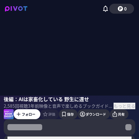
0
ジョージ・ダイソン
後編：AIは家畜化している 野生に還せ
もっと見る
2,585
回視聴
3年前
映像と音声で楽しめるブックガイド。話題の新刊の著者・訳者・編集者・思い入れのある人をゲストに呼び、ビジネスパーソンが吸収したい学びを、本の作り手に直接聞きます。 本1冊を読む時間がなかなか取れないという方も、この番組を通じて最新のビジネス書のエッセンスに触れられます。
フォロー
評価
保存
ダウンロード
共有