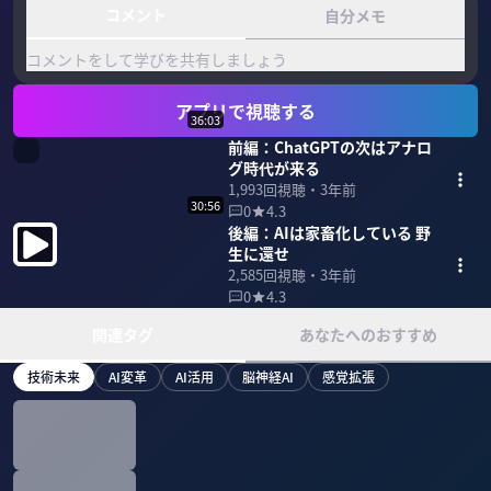
コメント
自分メモ
コメントをして学びを共有しましょう
アプリで視聴する
36:03
前編：ChatGPTの次はアナロ
グ時代が来る
1,993
回視聴・
3年前
30:56
0
4.3
後編：AIは家畜化している 野
生に還せ
2,585
回視聴・
3年前
0
4.3
関連タグ
あなたへのおすすめ
技術未来
AI変革
AI活用
脳神経AI
感覚拡張