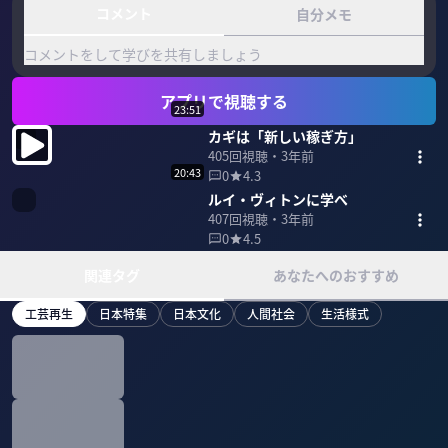
コメント
自分メモ
コメントをして学びを共有しましょう
アプリで視聴する
23:51
カギは「新しい稼ぎ方」
405
回視聴・
3年前
20:43
0
4.3
ルイ・ヴィトンに学べ
407
回視聴・
3年前
0
4.5
関連タグ
あなたへのおすすめ
工芸再生
日本特集
日本文化
人間社会
生活様式