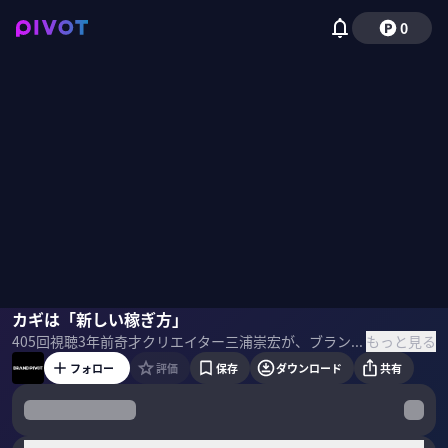
0
三浦崇宏
カギは「新しい稼ぎ方」
谷口啓子
谷口太一
もっと見る
405
回視聴
3年前
奇才クリエイター三浦崇宏が、ブランディングの悩みに答える番組。 時間は30分一本勝負。三浦が「解」に辿り着くまでのプロセスを全部見せる。 ＜ゲスト＞ 三浦崇宏（The Breakthrough Company GO 代表） 谷口啓子 谷口太一（東郷織物） ＜目次＞
フォロー
評価
保存
ダウンロード
共有