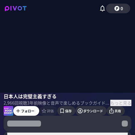
0
ダン・ローム
日本人は完璧主義すぎる
もっと見る
2,966
回視聴
3年前
映像と音声で楽しめるブックガイド。話題の新刊の著者・訳者・編集者・思い入れのある人をゲストに呼び、ビジネスパーソンが吸収したい学びを、本の作り手に直接聞きます。 本1冊を読む時間がなかなか取れないという方も、この番組を通じて最新のビジネス書のエッセンスに触れられます。
フォロー
評価
保存
ダウンロード
共有