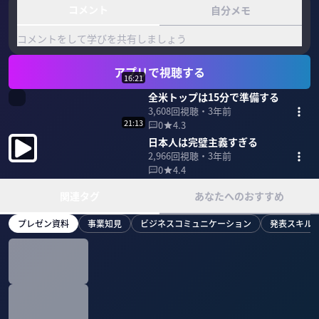
コメント
自分メモ
コメントをして学びを共有しましょう
アプリで視聴する
16:21
全米トップは15分で準備する
3,608
回視聴・
3年前
21:13
0
4.3
日本人は完璧主義すぎる
2,966
回視聴・
3年前
0
4.4
関連タグ
あなたへのおすすめ
プレゼン資料
事業知見
ビジネスコミュニケーション
発表スキル