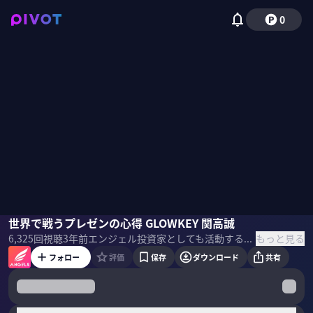
0
関高誠
世界で戦うプレゼンの心得 GLOWKEY 関高誠
山崎大祐
秋山広宣
福田淳
本田圭佑
国山ハセン
もっと見る
6,325
回視聴
3年前
エンジェル投資家としても活動する本田圭佑氏および国内外の一流投資家たちに起業家がプレゼンし、投資を獲得する場を提供するリアル投資ドキュメンタリー。今回のテーマは「インバウンド」。 ＜目次＞
フォロー
評価
保存
ダウンロード
共有