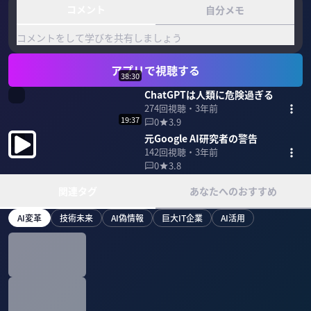
コメント
自分メモ
コメントをして学びを共有しましょう
アプリで視聴する
38:30
ChatGPTは人類に危険過ぎる
274
回視聴・
3年前
19:37
0
3.9
元Google AI研究者の警告
142
回視聴・
3年前
0
3.8
関連タグ
あなたへのおすすめ
AI変革
技術未来
AI偽情報
巨大IT企業
AI活用