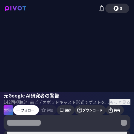
0
メレディス・ウィテカー
元Google AI研究者の警告
もっと見る
142
回視聴
3年前
ビデオポッドキャスト形式でゲストを招き、最先端の話を聞くPIVOT TALK。元Google AI研究者のメレディス・ウィテカー氏にAIの危険性と社会が考えるべきことについて聞いた。
フォロー
評価
保存
ダウンロード
共有