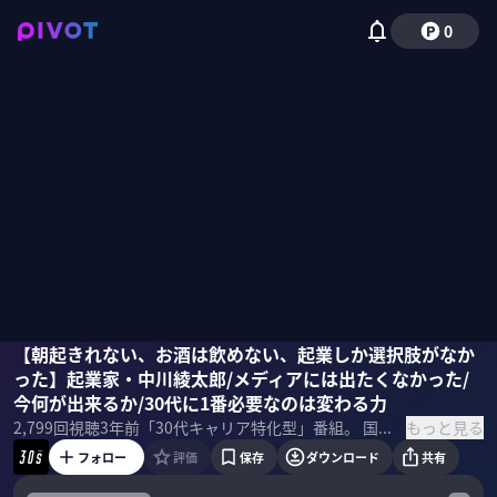
0
中川綾太郎
【朝起きれない、お酒は飲めない、起業しか選択肢がなか
国山ハセン
った】起業家・中川綾太郎/メディアには出たくなかった/
今何が出来るか/30代に1番必要なのは変わる力
もっと見る
2,799
回視聴
3年前
「30代キャリア特化型」番組。 国内外で活躍する同世代のビジネスパーソンを始めエンターテイナー・アスリートなどにディープインタビュー。環境の変化を恐れないフロントランナーの本音とビジョンを聞き出し、一流のマインドセットを学ぶ。 ＜ゲスト＞ 起業家 中川綾太郎 1988年生まれ、兵庫県出身。大学在学時から起業を経験し、2012年に株式会社ペロリを創業。女性向けキュレーションプラットフォーム「MERY」を運営。2014年株式会社ディー・エヌ・エーに事業を売却。2017年、株式会社newnを創業。株式会社stand.fmの共同代表、株式会社FIREBUGの社外取締役も務める。また、個人投資家としても活動しており、スタートアップへの出資を行っている。
フォロー
評価
保存
ダウンロード
共有