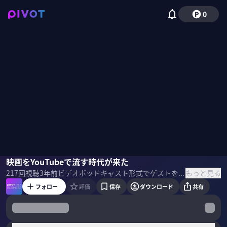
0
紀里谷和明
映画をYouTubeで流す時代が来た
松本優作
もっと見る
217
回視聴
3年前
ビデオポッドキャスト形式でゲストを招き、最先端の話を聞くPIVOT TALK。日本の映画ビジネスの現状と未来を映画監督の紀里谷和明氏、松本優作氏に聞いた。
フォロー
評価
保存
ダウンロード
共有