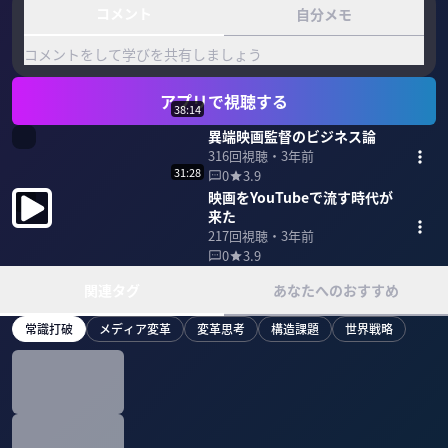
コメント
自分メモ
コメントをして学びを共有しましょう
アプリで視聴する
38:14
異端映画監督のビジネス論
316
回視聴・
3年前
31:28
0
3.9
映画をYouTubeで流す時代が
来た
217
回視聴・
3年前
0
3.9
関連タグ
あなたへのおすすめ
常識打破
メディア変革
変革思考
構造課題
世界戦略