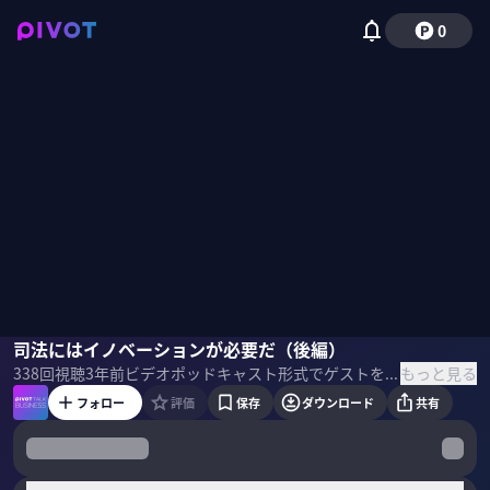
0
東出昌大
司法にはイノベーションが必要だ（後編）
壇俊光
竹下隆一郎
もっと見る
338
回視聴
3年前
ビデオポッドキャスト形式でゲストを招き、最先端の話を聞くPIVOT TALK。映画「Winny」主演の東出昌大氏と弁護士の壇俊光氏を招き、「Winny事件の真実」を聞いた。
フォロー
評価
保存
ダウンロード
共有