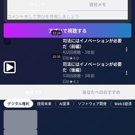
コメント
自分メモ
コメントをして学びを共有しましょう
アプリで視聴する
32:24
司法にはイノベーションが必要
だ（前編）
422
回視聴・
3年前
25:35
0
4.0
司法にはイノベーションが必要
だ（後編）
338
回視聴・
3年前
0
4.1
関連タグ
あなたへのおすすめ
デジタル権利
技術未来
AI変革
ソフトウェア開発
Web3経済