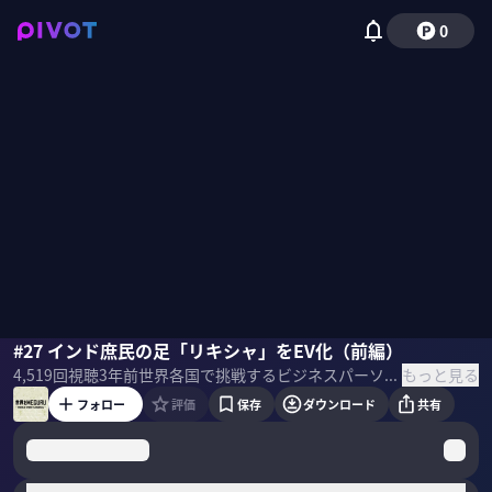
0
上田晃裕
#27 インド庶民の足「リキシャ」をEV化（前編）
MEGURU
もっと見る
4,519
回視聴
3年前
世界各国で挑戦するビジネスパーソンへのインタビュー番組『世界をMEGURU』。 全てがリモートになる時代、あえてリアルで世界をめぐるのは、名古屋のZIP-FMでDJを務めていたMEGURUさん。 ＜目次＞
フォロー
評価
保存
ダウンロード
共有