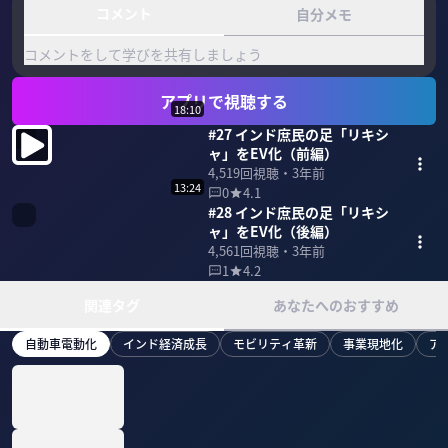
コメント
自分メモ
コメントをして学びを共有しましょう
アプリで視聴する
18:10
#27 インド庶民の足「リキシ
ャ」をEV化（前編）
4,519
回視聴・
3年前
13:24
0
4.1
#28 インド庶民の足「リキシ
ャ」をEV化（後編）
4,561
回視聴・
3年前
1
4.2
関連タグ
あなたへのおすすめ
自動車電動化
インド経済成長
モビリティ革新
事業現地化
ア