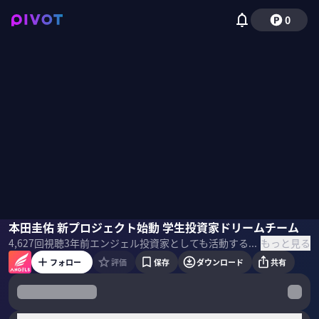
0
本田圭佑
本田圭佑 新プロジェクト始動 学生投資家ドリームチーム
池田楓香
野口蒼大
松永心
国山ハセン
もっと見る
4,627
回視聴
3年前
エンジェル投資家としても活動する本田圭佑氏および国内外の一流投資家たちに起業家がプレゼンし、投資を獲得する場を提供するリアル投資ドキュメンタリー。本田圭佑氏の新プロジェクトKSK Mafiaとのコラボ回 ＜目次＞
フォロー
評価
保存
ダウンロード
共有