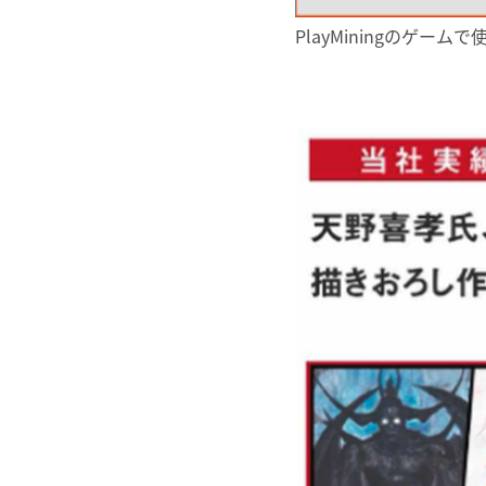
PlayMiningのゲ