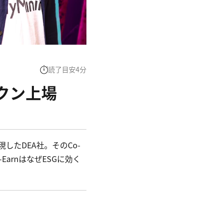
読了目安
4
分
クン上場
現したDEA社。そのCo-
EarnはなぜESGに効く