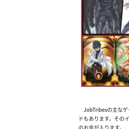
JobTribes
の主なゲ
ドもあります。その
のお金が入ります。