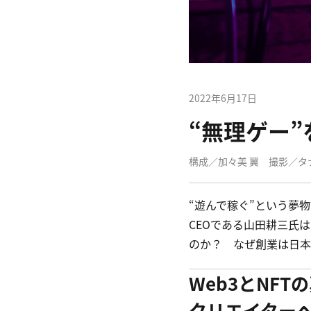
2022年6月17日
“無理ゲー
構成／加々美 翼　撮影／タ
“遊んで稼ぐ”という夢物語
CEOである山田耕三氏は、
のか？　なぜ創業は日本
Web3とNFT
クリエイター