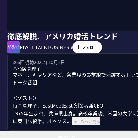
徹底解説、アメリカ婚活トレンド
PIVOT TALK BUSINESS
フォロー
366
回視聴
2022年10月1日
時岡真理子
マネー、キャリアなど、各業界の最前線で活躍するトッ
トーク番組

＜ゲスト＞

時岡真理子／EastMeetEast 創業者兼CEO

1979年生まれ、兵庫県出身。高校卒業後、米国の大学
に英国へ留学。オックス...
もっと見る