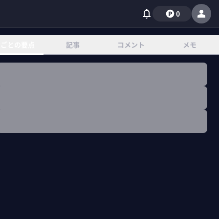
0
章ごとの要点
記事
コメント
メモ