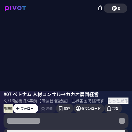
0
MEGURU
#07 ベトナム 人材コンサル→カカオ農園経営
もっと見る
3,713
回視聴
3年前
【毎週日曜配信】 世界各国で挑戦するビジネスパーソンへのインタビュー番組。 全てがリモートになる時代あえてリアルで世界をめぐるのは、名古屋のZIP-FMでDJを務めていたMEGURUさん。 ベトナム編４回目は、人材コンサルからカカオ農園の経営者へのピボットした遠藤亜矢子さん。夫についてきたベトナムで、まさかの自分が起業して夫は先に帰国。カカオに込めたあくなき挑戦とは？
フォロー
評価
保存
ダウンロード
共有