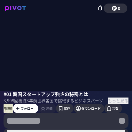
0
MEGURU
#01 韓国スタートアップ強さの秘密とは
もっと見る
3,908
回視聴
3年前
世界各国で挑戦するビジネスパーソンへのインタビュー番組『世界をMEGURU』 インタビュアーは、名古屋のZIP-FMでDJを務めていたMEGURU。
フォロー
評価
保存
ダウンロード
共有