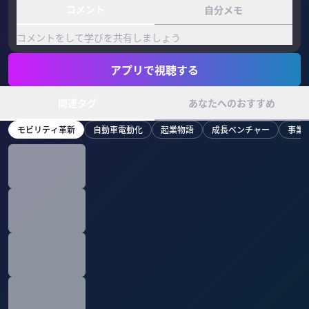
コメント
自分メモ
コメントをして学びを共有しましょう
アプリで視聴する
関連タグ
あなたへのおすすめ
モビリティ革新
自動車電動化
起業物語
成長ベンチャー
事業