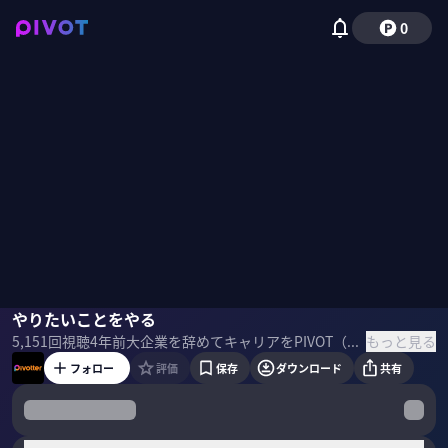
0
前田大輔
やりたいことをやる
もっと見る
5,151
回視聴
4年前
大企業を辞めてキャリアをPIVOT（方向転換）した“Pivotter”たちへの本音のインタビュー番組。 辞めた企業の前からスタートして、今のオフィスまでをめぐりながら、退職・転職・起業のリアルな実態を聞く。 出演 前田 大輔（ラクスル 執行役員／元住友商事）
フォロー
評価
保存
ダウンロード
共有