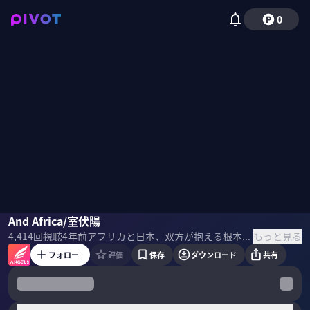
0
室伏陽
And Africa/室伏陽
本田圭佑
津田健次郎
もっと見る
4,414
回視聴
4年前
アフリカと日本、双方が抱える根本的課題の解決を目指すAnd Africaの室伏陽。 ビジネス未開の地 アフリカにおける可能性とは？ANGELSとの激しい議論が繰り広げられるー ＜目次＞
フォロー
評価
保存
ダウンロード
共有