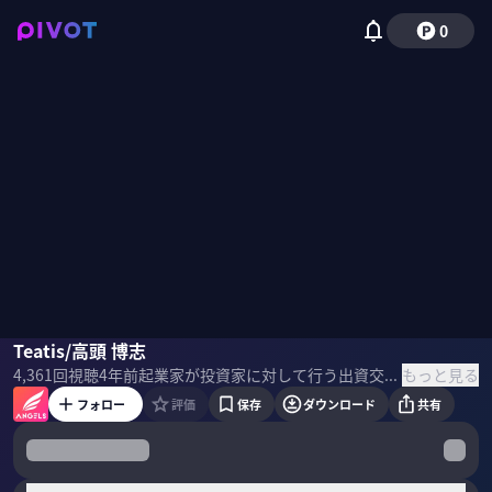
0
高頭博志
Teatis/高頭 博志
本田圭佑
津田健次郎
もっと見る
4,361
回視聴
4年前
起業家が投資家に対して行う出資交渉を 映像化したリアル投資ドキュメンタリー。全編英語のグローバル・エディション第2弾には本田圭佑や日本オラクル初代代表 アレン・マイナーら豪華投資家が出演！
フォロー
評価
保存
ダウンロード
共有