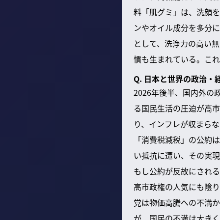
料「肌グミ」は、洗顔を
ンやオイル成分を多分に
として、洗浄力の高い無
慣も生まれている。これ
Q. 日本と世界の政治
2026年後半、国内外
る国民生活の圧迫が高市
り、インフレが収まらな
「消費税減税」の公約は
い抵抗に遭い、その実現
もし公約が反故にされる
高市政権の人気にも陰り
党は物価高騰への不満か
が、国民の不満は大きく