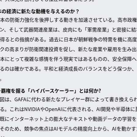
日本の経済に新たな動機を与えるのか？
本の防衛力強化を後押しする動きを加速させている。高市政権
ーン、そして武器関連産業は、皮肉にも「軍需産業」と密接に
得るとの指摘がある。過去に日本が朝鮮戦争の特需を機に高度
クの高まりが防衛関連投資を促し、新たな産業や雇用を生み出
本にとって複雑な感情を伴う現実ではあるものの、安全保障へ
るのは確かである。平和と経済成長のバランスをどう保つか、
。
ジー覇権を握る「ハイパースケーラー」とは何か?
図は、GAFAに代わる新たなプレイヤー群によって書き換えら
。これはNVIDIAやOpenAIに代表される、AI開発や半導体
は既にインターネット上の膨大なテキストや動画データの学習
そのため、競争の焦点はAIモデルの精度向上から、AIを動か