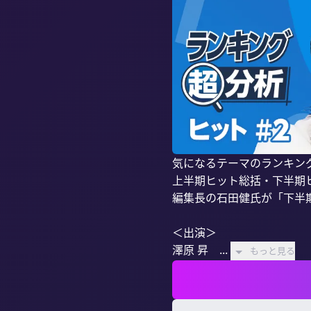
気になるテーマのランキング
上半期ヒット総括・下半期ヒ
編集長の石田健氏が「下半期
＜出演＞

澤原 昇　...
もっと見る