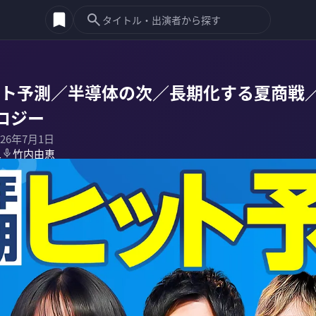
ヒット予測／半導体の次／長期化する夏商戦
ロジー
026年7月1日
二
竹内由恵