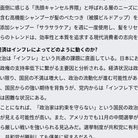
面倒に感じる「洗顔キャンセル界隈」と呼ばれる層のニーズに
含む高機能シャンプーが髪のべたつき（被膜ビルドアップ）を
添加シャンプー「サラサラケア」を週に一度使用し、髪をリセ
らのトレンドは、効率性と本質を追求する現代消費者の志向を
・経済はインフレによってどのように動くのか?
の政治は「インフレ」という共通の課題に直面している。日本に
政権の支持率低下に繋がる主要因と分析される。経済状況は政
い限り、国民の不満は増大し、政治の流動化が進む可能性があ
、国民からの強い期待を背負うが、党内からは「インフレ下で
は困難な状況にある。
ことになれば、「政治家は約束を守らない」という国民の政治
が見える可能性が高い。また、アメリカでも11月の中間選挙
ら厳しい戦いを強いられる見込みだ。選挙制度が共和党に有利
、共和党が勝利しても僅差に留まるだろう。