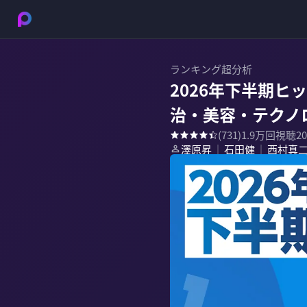
ランキング超分析
2026年下半期
治・美容・テクノ
(
731
)
1.9万
回視聴
2
澤原昇
石田健
西村真
｜
｜