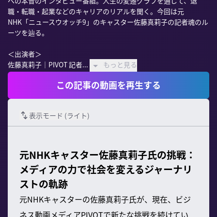
への本音のインタビュー番組。人生の変遷グラフを通じて、退
職・転職・起業などのキャリアのリアルを聞く。今回は元
NHK「ニュースウオッチ9」のキャスター佐藤真莉子の記者魂のル
ーツを辿る。

＜出演者＞

佐藤真莉子｜PIVOT 記者...
もっと見る
この記事の動画を再生する
表示モード (
ライト
)
元NHKキャスター佐藤真莉子氏の挑戦：
メディアの力で社会を変えるジャーナリ
ストの軌跡
元NHKキャスターの佐藤真莉子氏が、現在、ビジ
ネス動画メディアPIVOTで新たな挑戦を続けてい