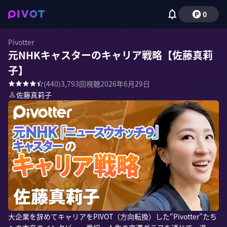
0
Pivotter
元NHKキャスターのキャリア戦略【佐藤真莉
子】
(
440
)
3,793
回視聴
2026年6月29日
佐藤真莉子
大企業を辞めてキャリアをPIVOT（方向転換）した“Pivotter”たち