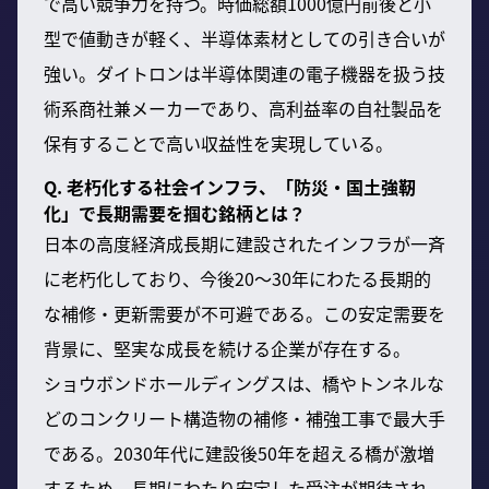
で高い競争力を持つ。時価総額1000億円前後と小
型で値動きが軽く、半導体素材としての引き合いが
強い。ダイトロンは半導体関連の電子機器を扱う技
術系商社兼メーカーであり、高利益率の自社製品を
保有することで高い収益性を実現している。
Q. 老朽化する社会インフラ、「防災・国土強靭
化」で長期需要を掴む銘柄とは？
日本の高度経済成長期に建設されたインフラが一斉
に老朽化しており、今後20～30年にわたる長期的
な補修・更新需要が不可避である。この安定需要を
背景に、堅実な成長を続ける企業が存在する。
ショウボンドホールディングスは、橋やトンネルな
どのコンクリート構造物の補修・補強工事で最大手
である。2030年代に建設後50年を超える橋が激増
するため、長期にわたり安定した受注が期待され