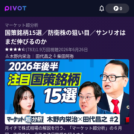
0
マーケット超分析
国策銘柄15選／防衛株の狙い目／サンリオは
まだ伸びるのか
(
783
)
1.9万
回視聴
2026年6月26日
木野内栄治
｜
田代昌之
柴田阿弥
月イチで株式相場の解説を行う、「マーケット超分析」の６月