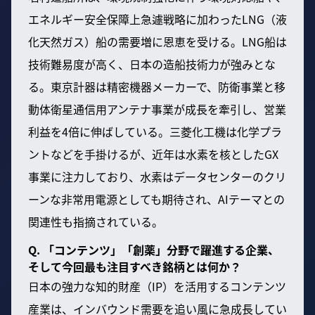
エネルギー安全保障上急遽戦略に加わったLNG（液
化天然ガス）船の需要増に恩恵を受ける。LNG船は
技術難易度が高く、日本の造船技術力が強みとな
る。東京計器は精密機器メーカーで、防衛事業と移
動体衛星通信用アンテナ事業が成長を牽引し、営業
利益を4倍に伸ばしている。三菱化工機は化学プラ
ントなどを手掛けるが、近年は水素を核としたGX
事業に注力しており、水素はデータセンターのクリ
ーンな非常用電源としても期待され、AIテーマとの
関連性も指摘されている。
Q. 「コンテンツ」「創薬」分野で躍進する企業、
そして今回最も注目すべき銘柄とは何か？
日本の強力な知的財産（IP）を活用するコンテンツ
産業は、インバウンド需要を追い風に急成長してい