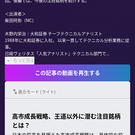
回。後編では、今後の注目銘柄を紹介する。

＜出演者＞

柴田阿弥（MC）

木野内栄治｜大和証券 チーフテクニカルアナリスト

1988年に大和証券に入社。 以来一貫してテクニカル分析業務に従
事。

日経ヴェリタス「人気アナリスト」テクニカル部門で...
もっと見る
この記事の動画を再生する
表示モード (
ライト
)
高市成長戦略、王道以外に潜む注目銘柄
とは？
日本の将来を見据えた高市成長戦略は、具体的な投