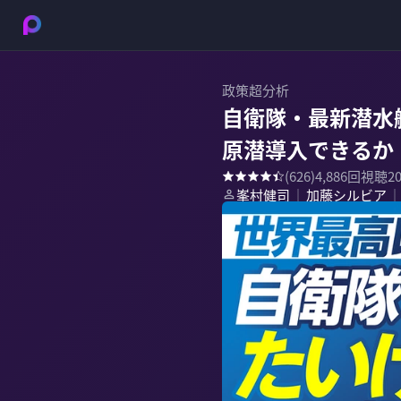
政策超分析
自衛隊・最新潜水
原潜導入できるか
(
626
)
4,886
回視聴
2
峯村健司
加藤シルビア
｜
｜