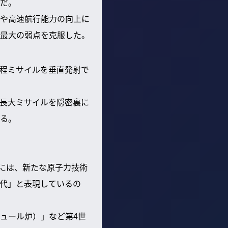
だ。
や高速航行能力の向上に
最大の弱点を克服した。
程ミサイルを垂直発射で
長大ミサイルを隠密裏に
る。
裏には、新たな原子力技術
代」と表現しているの
ュール炉）」など第4世