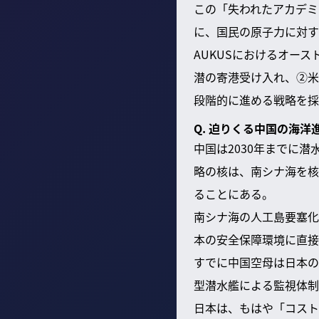
この「失われたアカデミ
に、国民の原子力に対す
AUKUSにおけるオー
潜の寄港受け入れ、②米
段階的に進める戦略を採
Q. 迫りくる中国の海
中国は2030年までに
略の核は、南シナ海を核
ることにある。
南シナ海の人工島要塞化
本の安全保障環境に直接
すでに中国空母は日本の
型潜水艦による監視体制
日本は、もはや「コスト