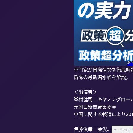
専門家が国際情勢を徹底解
衛隊の最新潜水艦を解説。

＜出演者＞

峯村健司｜キヤノングローバ
元朝日新聞編集委員

中国に関する報道により20
伊藤俊幸｜金沢...
もっと