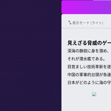
表示モード (
ライト
)
見えざる脅威のゲ
深海の静寂に身を潜め、
それが潜水艦である。
目覚ましい技術革新を遂
中国の軍事的台頭が急速
日本がどのように海の守