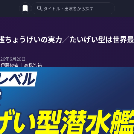
艦ちょうげいの実力／たいげい型は世界最
026年6月20日
伊藤俊幸
高橋浩祐
｜