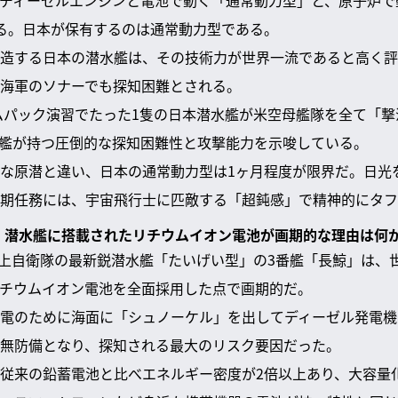
ディーゼルエンジンと電池で動く「通常動力型」と、原子炉で
る。日本が保有するのは通常動力型である。
造する日本の潜水艦は、その技術力が世界一流であると高く評
海軍のソナーでも探知困難とされる。
リムパック演習でたった1隻の日本潜水艦が米空母艦隊を全て「
艦が持つ圧倒的な探知困難性と攻撃能力を示唆している。
な原潜と違い、日本の通常動力型は1ヶ月程度が限界だ。日光
期任務には、宇宙飛行士に匹敵する「超鈍感」で精神的にタフ
型」潜水艦に搭載されたリチウムイオン電池が画期的な理由は何
た海上自衛隊の最新鋭潜水艦「たいげい型」の3番艦「長鯨」は、
チウムイオン電池を全面採用した点で画期的だ。
電のために海面に「シュノーケル」を出してディーゼル発電機
無防備となり、探知される最大のリスク要因だった。
従来の鉛蓄電池と比べエネルギー密度が2倍以上あり、大容量