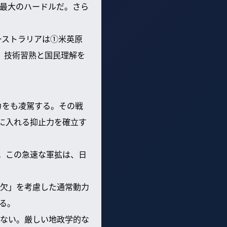
最大のハードルだ。さら
ーストラリアは①米英原
、技術習熟と国民理解を
カをも凌駕する。その戦
に入れる抑止力を確立す
。この急速な軍拡は、日
欠」を考慮した通常動力
る。
ない。厳しい地政学的な