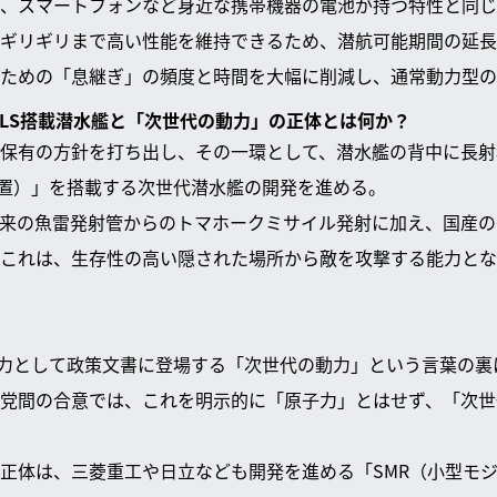
、スマートフォンなど身近な携帯機器の電池が持つ特性と同じ
ギリギリまで高い性能を維持できるため、潜航可能期間の延長
ための「息継ぎ」の頻度と時間を大幅に削減し、通常動力型の
るVLS搭載潜水艦と「次世代の動力」の正体とは何か？
保有の方針を打ち出し、その一環として、潜水艦の背中に長射
装置）」を搭載する次世代潜水艦の開発を進める。
来の魚雷発射管からのトマホークミサイル発射に加え、国産の
これは、生存性の高い隠された場所から敵を攻撃する能力とな
動力として政策文書に登場する「次世代の動力」という言葉の
党間の合意では、これを明示的に「原子力」とはせず、「次世
正体は、三菱重工や日立なども開発を進める「SMR（小型モジ