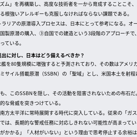
ズム」を再構築し、高度な技術者を一から育成することこそ、
る根強いアレルギーも克服しなければならない課題である。
ストラリアの原潜導入プロセスは、日本にとって参考になる。オ
国製原潜の購入、③自国での建造という3段階のアプローチで
っている。
洋進出に対し、日本はどう備えるべきか？
潜水艦を80隻規模に増強すると予測されており、その数はアメリ
ミサイル搭載原潜（SSBN）の「聖域」とし、米国本土を射程
も、このSSBNを隠し、その活動を阻害されないための布石だ
的な脅威を突きつけている。
南方太平洋に常時展開する時代に突入している。従来の「ガス
では、長期的な警戒任務に対応しきれない可能性が高まってい
がかかる」「人材がいない」という理由で思考停止する余裕は