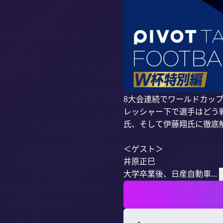
8大会連続でワールドカッ
レッシャー下で選手はどう
氏、そして伊藤翔氏に徹底解
＜ゲスト＞

井原正巳

大学卒業後、日産自動車...