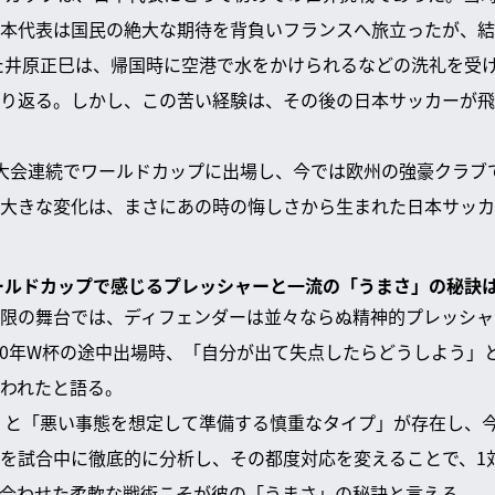
本代表は国民の絶大な期待を背負いフランスへ旅立ったが、結
た井原正巳は、帰国時に空港で水をかけられるなどの洗礼を受
り返る。しかし、この苦い経験は、その後の日本サッカーが飛
大会連続でワールドカップに出場し、今では欧州の強豪クラブ
大きな変化は、まさにあの時の悔しさから生まれた日本サッカ
ワールドカップで感じるプレッシャーと一流の「うまさ」の秘訣
限の舞台では、ディフェンダーは並々ならぬ精神的プレッシャ
010年W杯の途中出場時、「自分が出て失点したらどうしよう」
われたと語る。
」と「悪い事態を想定して準備する慎重なタイプ」が存在し、
を試合中に徹底的に分析し、その都度対応を変えることで、1
合わせた柔軟な戦術こそが彼の「うまさ」の秘訣と言える。