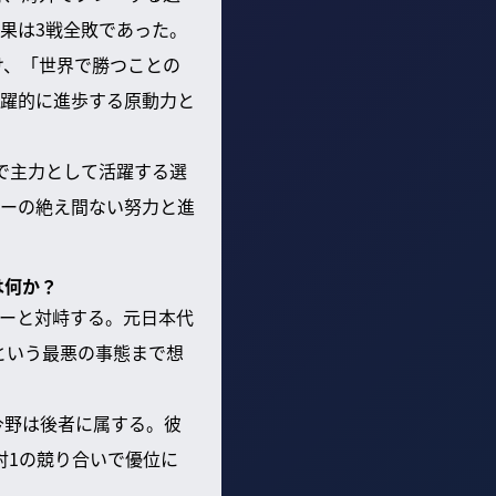
果は3戦全敗であった。
け、「世界で勝つことの
躍的に進歩する原動力と
で主力として活躍する選
ーの絶え間ない努力と進
は何か？
ーと対峙する。元日本代
という最悪の事態まで想
今野は後者に属する。彼
対1の競り合いで優位に