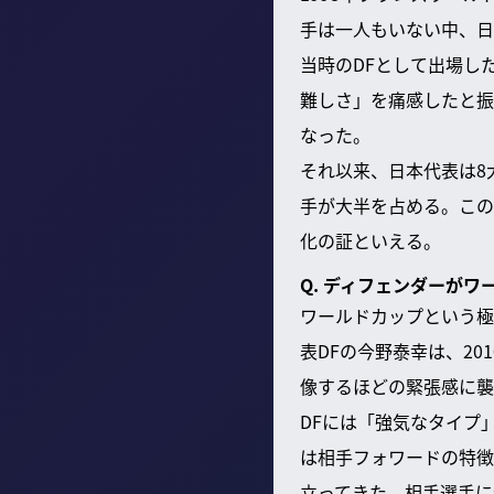
手は一人もいない中、日
当時のDFとして出場し
難しさ」を痛感したと振
なった。
それ以来、日本代表は8
手が大半を占める。この
化の証といえる。
Q. ディフェンダーが
ワールドカップという極
表DFの今野泰幸は、2
像するほどの緊張感に襲
DFには「強気なタイプ
は相手フォワードの特徴
立ってきた。相手選手に