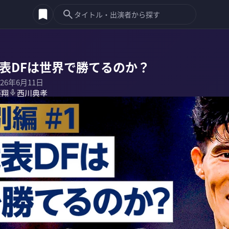
代表DFは世界で勝てるのか？
026年6月11日
藤翔
西川典孝