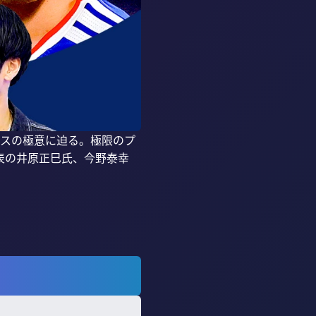
ンスの極意に迫る。極限のプ
表の井原正巳氏、今野泰幸