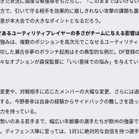
ぎた状況に適度な緊張感をもたらし、「このままではいけない
方で、引いて守る相手を効果的に崩しきれない攻撃の課題も露
意が本大会での大きなポイントとなるだろう。
みであるユーティリティプレイヤーの多さがチームに与える影響
強みは、複数のポジションを高次元でこなせるユーティリティ
功した瀬古歩夢のボランチ起用はその典型的な例だ。DF登録
々なオプションが森保監督に「いい意味での悩み」を与えてい
変更や、対戦相手に応じたメンバーの大幅な変更、さらには過
する。今野泰幸は自身の経験からサイドバックの難しさを語っ
力を持っている。
勢いのある若手まで、幅広い年齢層の選手たちが欧州の強豪で
。ディフェンス陣に至っては、1対1に絶対的な自信を持つ選