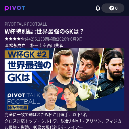
0
PIVOT TALK FOOTBALL
W杯特別編 :世界最強のGKは？
(
442
)
6,133
回視聴
2026年6月9日
松永成立
｜
朴一圭
西川典孝
完全に一致で選ばれたW杯注目選手、以下4名

クロス対応トップ・クルトワ、総合力No.1・アリソン、フィジカ
ル最強・彩艶、40歳の現代的GK・ノイアー
