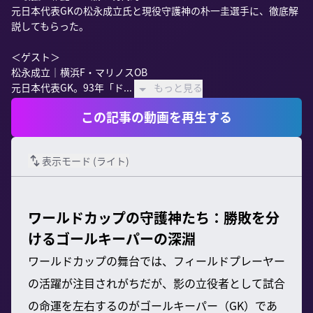
元日本代表GKの松永成立氏と現役守護神の朴一圭選手に、徹底解
説してもらった。

＜ゲスト＞

松永成立｜横浜F・マリノスOB

元日本代表GK。93年「ド...
もっと見る
この記事の動画を再生する
表示モード (
ライト
)
ワールドカップの守護神たち：勝敗を分
けるゴールキーパーの深淵
ワールドカップの舞台では、フィールドプレーヤー
の活躍が注目されがちだが、影の立役者として試合
の命運を左右するのがゴールキーパー（GK）であ