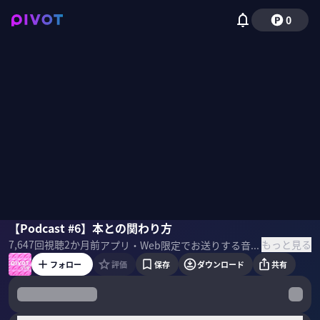
0
小手森千紗
【Podcast #6】本との関わり方
西川典孝
もっと見る
7,647
回視聴
2か月前
アプリ・Web限定でお送りする音声のみのPodcastコンテンツ。 第6回目の今回もPIVOT MCの小手森、西川が語りました！ 【トークテーマ】 ・小手森流「本の読み方」 ・西川のおすすめ本 ・中学校でのワークショップ ぜひ皆さんの「おすすめ本」「本から実践していること」教えてください！ ▼紹介書籍 『暇と退屈の倫理学』國分功一郎(著),新潮文庫(刊)
フォロー
評価
保存
ダウンロード
共有