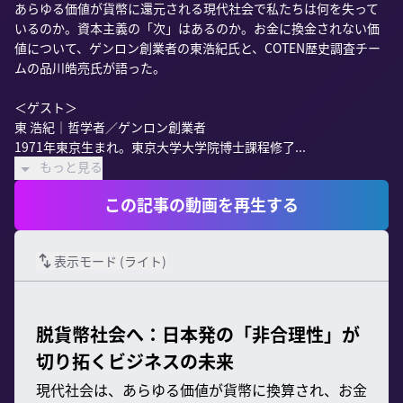
あらゆる価値が貨幣に還元される現代社会で私たちは何を失って
いるのか。資本主義の「次」はあるのか。お金に換金されない価
値について、ゲンロン創業者の東浩紀氏と、COTEN歴史調査チー
ムの品川皓亮氏が語った。

＜ゲスト＞

東 浩紀｜哲学者／ゲンロン創業者

1971年東京生まれ。東京大学大学院博士課程修了...
もっと見る
この記事の動画を再生する
表示モード (
ライト
)
脱貨幣社会へ：日本発の「非合理性」が
切り拓くビジネスの未来
現代社会は、あらゆる価値が貨幣に換算され、お金