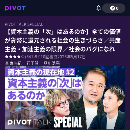
0
PIVOT TALK SPECIAL
【資本主義の「次」はあるのか】全ての価値
が貨幣に還元される社会の生きづらさ／共産
主義・加速主義の限界／社会のバグになれ
(
641
)
8,010
回視聴
2026年5月17日
東浩紀
｜
石田健
｜
品川皓亮