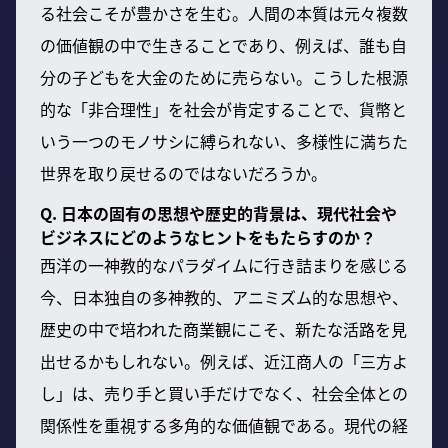
る社会こそが豊かさを生む。人間の本質は元々複数
の価値観の中で生きることであり、例えば、誰も自
分の子どもを大金のために売らない。こうした根源
的な「非合理性」を社会が肯定することで、貨幣と
いう一つのモノサシに縛られない、多様性に満ちた
世界を取り戻せるのではないだろうか。
Q. 日本の固有の思想や歴史的背景は、現代社会や
ビジネスにどのようなヒントをもたらすのか？
西洋の一神教的なパラダイムに行き詰まりを感じる
今、日本独自の多神教的、アニミズム的な思想や、
歴史の中で培われた商業観にこそ、新たな活路を見
出せるかもしれない。例えば、近江商人の「三方よ
し」は、売り手と買い手だけでなく、社会全体との
関係性を重視する多角的な価値観である。現代の経