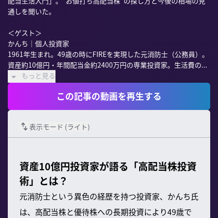
配当生活入門」。“お値打ち高配当株”の探し方と今後の相場の見
通しを聞いた。

＜ゲスト＞

かんち｜個人投資家

1961年生まれ。49歳の時にFIREを実現した元消防士（公務員）。
資産約10億円・年間配当金約2400万円の専業投資家。生活費の...
もっと見る
この記事の動画を再生する
表示モード (
ライト
)
資産10億円投資家が語る「高配当株投資
術」とは？
元消防士という異色の経歴を持つ投資家、かんち氏
は、高配当株と優待株への長期投資により49歳で