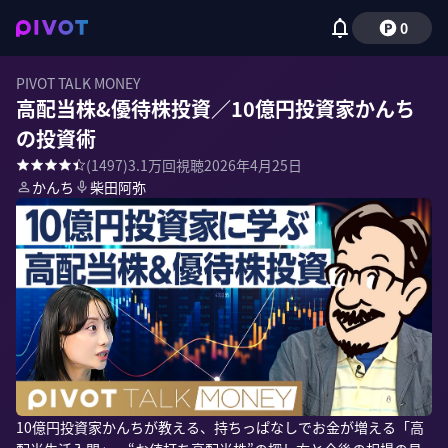
0
PIVOT TALK MONEY
高配当株&優待株投資／10億円投資家かんち
の投資術
(
1497
)
3.1万
回視聴
2026年4月25日
かんち
柴田阿弥
10億円投資家かんちが教える、持ちっぱなしでお金が増える「高