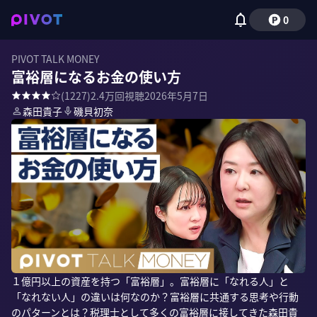
0
PIVOT TALK MONEY
富裕層になるお金の使い方
(
1227
)
2.4万
回視聴
2026年5月7日
森田貴子
磯貝初奈
１億円以上の資産を持つ「富裕層」。富裕層に「なれる人」と
「なれない人」の違いは何なのか？富裕層に共通する思考や行動
のパターンとは？税理士として多くの富裕層に接してきた森田貴