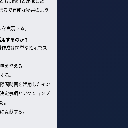
もGmailと連携した
、まるで有能な秘書のよう
しを実現する。
活用するのか？
料作成は簡単な指示でス
境を整える。
揮する。
隙間時間を活用したイン
決定事項とアクションプ
だ。
に貢献する。