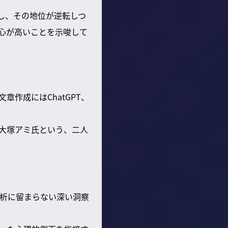
上昇し、その地位が逆転しつ
の関心が高いことを示唆して
作成にはChatGPT、
大塚アミ氏という、二人
。
析に留まらない深い洞察