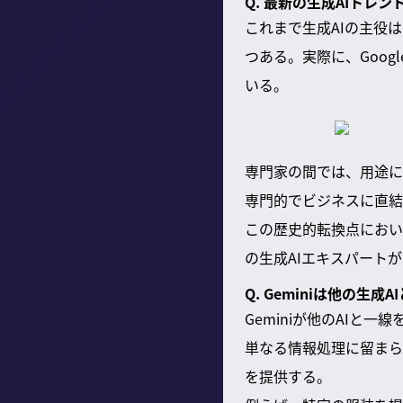
Q. 最新の生成AIトレ
これまで生成AIの主役は
つある。実際に、Goog
いる。
専門家の間では、用途に
専門的でビジネスに直結
この歴史的転換点におい
の生成AIエキスパート
Q. Geminiは他の
Geminiが他のAIと
単なる情報処理に留まら
を提供する。