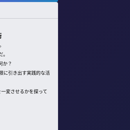
術
。
だ。
は何か？
大限に引き出す実践的な活
を一変させるかを探って