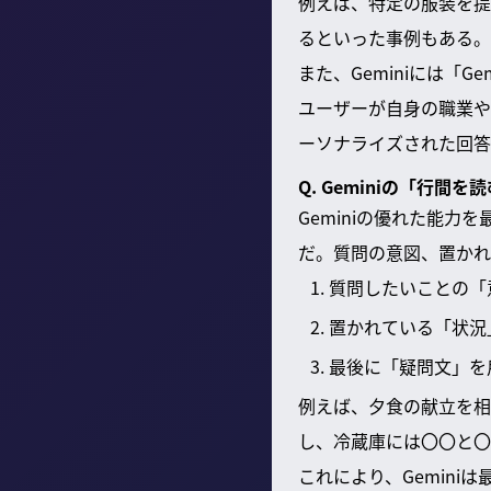
例えば、特定の服装を提
るといった事例もある。
また、Geminiには「
ユーザーが自身の職業や
ーソナライズされた回答
Q. Geminiの「行
Geminiの優れた能
だ。質問の意図、置かれ
質問したいことの「
置かれている「状況
最後に「疑問文」を
例えば、夕食の献立を相
し、冷蔵庫には〇〇と〇
これにより、Gemin