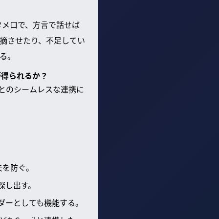
タメ口で、方言で話せば
摘させたり、不足してい
る。
トが得られるか？
ビスとのシームレスな連携に
失を防ぐ。
探し出す。
ダーとしても機能する。