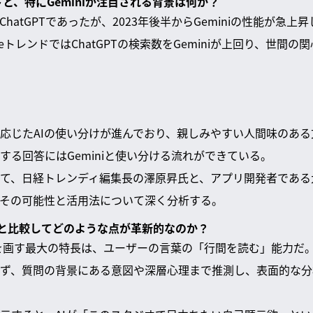
ンドと、特にGeminiが注目される背景は何か？
ChatGPTであったが、2023年後半からGeminiの性能が急
leトレンドではChatGPTの検索数をGeminiが上回り、世間
応じたAIの使い分けが進んでおり、親しみやすい人間味のある文章
する回答にはGeminiと使い分ける流れができている。
て、日経トレンディ編集長の澤原昇氏と、アプリ開発者である
がその可能性と活用法について深く分析する。
生成AIと比較してどのような点が革新的なのか？
一線を画す最大の特長は、ユーザーの言葉の「行間を読む」能力だ
ず、質問の背景にある意図や深層心理まで推測し、表面的な分