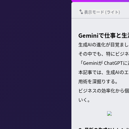
表示モード (
ライト
)
Geminiで仕事
生成AIの進化が目覚ま
その中でも、特にビジネス
「Geminiが Cha
本記事では、生成AIの
用術を深掘りする。
ビジネスの効率化から個
いく。