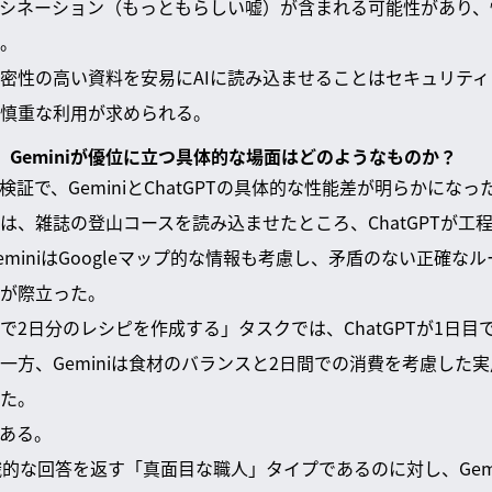
ルシネーション（もっともらしい嘘）が含まれる可能性があり
。
密性の高い資料を安易にAIに読み込ませることはセキュリテ
慎重な利用が求められる。
して、Geminiが優位に立つ具体的な場面はどのようなものか？
証で、GeminiとChatGPTの具体的な性能差が明らかになっ
は、雑誌の登山コースを読み込ませたところ、ChatGPTが工
miniはGoogleマップ的な情報も考慮し、矛盾のない正確な
が際立った。
で2日分のレシピを作成する」タスクでは、ChatGPTが1日
一方、Geminiは食材のバランスと2日間での消費を考慮した
た。
がある。
常識的な回答を返す「真面目な職人」タイプであるのに対し、Gem