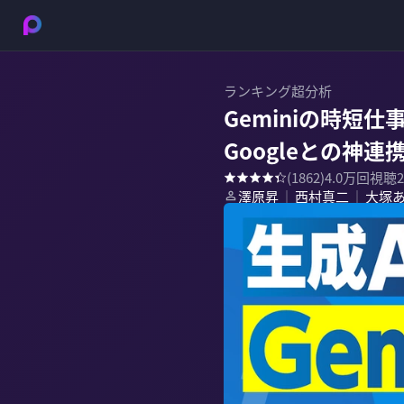
ランキング超分析
Geminiの時短仕
Googleとの神
(
1862
)
4.0万
回視聴
澤原昇
西村真二
大塚
｜
｜