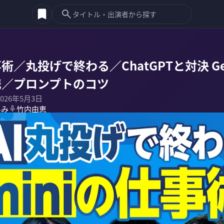
事術／丸投げで終わる／ChatGPTと対決 G
連携／プロンプトのコツ
2026年5月3日
あみ
竹内由恵