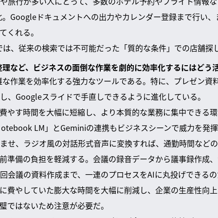
や旅行が多い人にとって、多数のホテル予約やフライト情報など
ト化。Googleドキュメントへの出力やカレンダー登録まで行い
てくれる。
連携では、従来の検索では不可能だった「質的な条件」での店舗探
報整理など、ビジネスの面倒な作業を劇的に効率化するにはどう
の煩雑な作業を効率化する強力なツールである。特に、プレゼン資
し、Googleスライドで手直しできるように進化している。
費やす時間を大幅に短縮し、より本質的な業務に集中できる環
Notebook LM」とGeminiの連携もビジネスシーンで威力を発
ませ、ラジオ風の対話形式音声に変換すれば、通勤時間などの
前準備の負担を軽減する。会議の録音データから議事録作成、
回会議の資料作成まで、一連のプロセスをAIに丸投げできるの
に費やしていた膨大な時間を大幅に削減し、企業の生産性向上
完璧ではないため注意が必要だ。