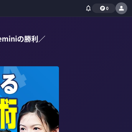
0
eminiの勝利／