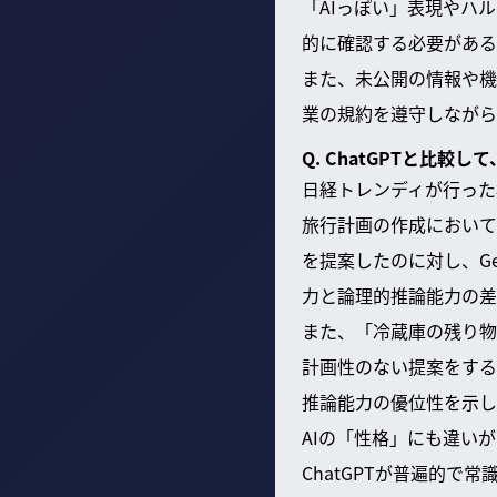
「AIっぽい」表現やハ
的に確認する必要がある
また、未公開の情報や機
業の規約を遵守しながら
Q. ChatGPTと比較
日経トレンディが行った検
旅行計画の作成において
を提案したのに対し、Ge
力と論理的推論能力の差
また、「冷蔵庫の残り物
計画性のない提案をする
推論能力の優位性を示し
AIの「性格」にも違い
ChatGPTが普遍的で