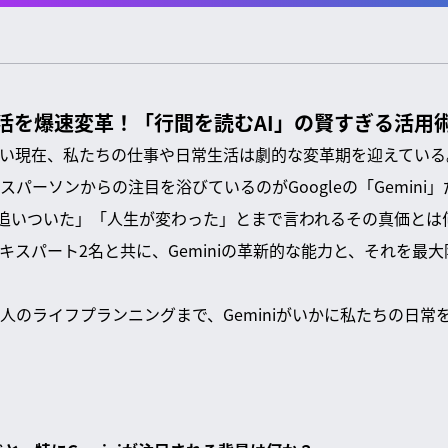
と生活を爆速変革！「行間を読むAI」の賢すぎる活用
しい現在、私たちの仕事や日常生活は劇的な変革期を迎えている
パーソンからの注目を浴びているのがGoogleの「Gemini」
tGPTに追いついた」「人生が変わった」とまで言われるその真価と
エキスパート2名と共に、Geminiの革新的な能力と、それを最
人のライフプランニングまで、Geminiがいかに私たちの日常