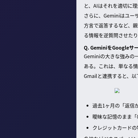
と、AIはそれを適切に
さらに、Geminiは
方言で返答するなど、親
る情報を逆質問させたり
Q. GeminiをGo
Geminiの大きな強みの
ある。これは、単なる情
Gmailと連携すると、
過去1ヶ月の「返信
曖昧な記憶のまま「
クレジットカードの