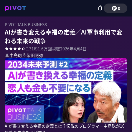
0
PIVOT TALK BUSINESS
AIが書き変える幸福の定義／AI軍事利用で変
わる未来の戦争
(
1316
)
1.6万
回視聴
2026年4月4日
中島聡
柴田阿弥
AIが書き変える幸福の定義とは？伝説のプログラマー中島聡が10