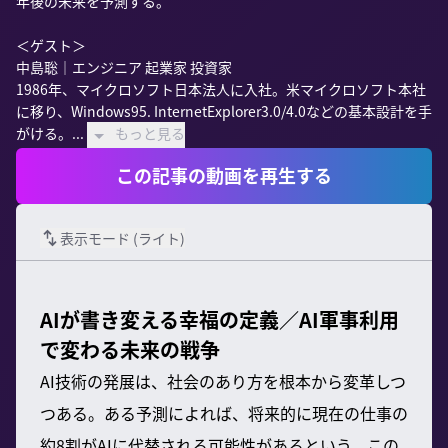
年後の未来を予測する。

＜ゲスト＞

中島聡｜エンジニア 起業家 投資家

1986年、マイクロソフト日本法人に入社。米マイクロソフト本社
に移り、Windows95. InternetExplorer3.0/4.0などの基本設計を手
がける。...
もっと見る
この記事の動画を再生する
表示モード (
ライト
)
AIが書き変える幸福の定義／AI軍事利用
で変わる未来の戦争
AI技術の発展は、社会のあり方を根本から変革しつ
つある。ある予測によれば、将来的に現在の仕事の
約8割がAIに代替される可能性があるという。この