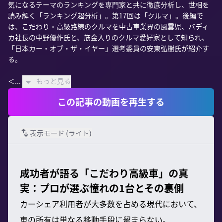
気になるテーマのランキングを専門家と共に徹底分析し、世相を
読み解く「ランキング超分析」。第17回は「クルマ」。後編で
は、こだわり・高級路線のクルマを中古車業界の風雲児、バディ
カ社長の中野優作氏と、筋金入りのクルマ愛好家として知られ、
「日本カー・オブ・ザ・イヤー」選考委員の安東弘樹氏が紹介す
る。

＜...
もっと見る
この記事の動画を再生する
表示モード (
ライト
)
成功者が語る「こだわり高級車」の真
実：プロが選ぶ憧れの1台とその裏側
カーシェア利用者が大多数を占める現代において、
車の所有は単なる移動手段に留まらない。