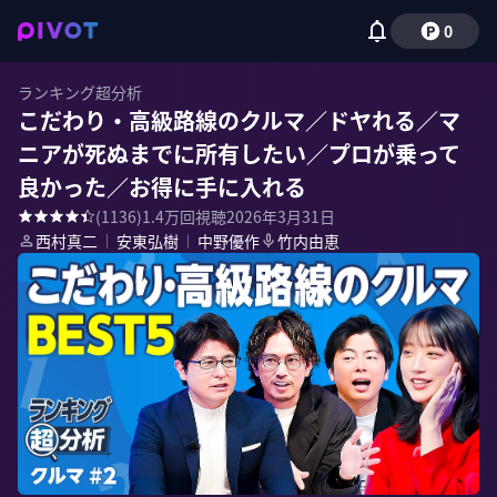
0
ランキング超分析
こだわり・高級路線のクルマ／ドヤれる／マ
ニアが死ぬまでに所有したい／プロが乗って
良かった／お得に手に入れる
(
1136
)
1.4万
回視聴
2026年3月31日
西村真二
｜
安東弘樹
｜
中野優作
竹内由恵