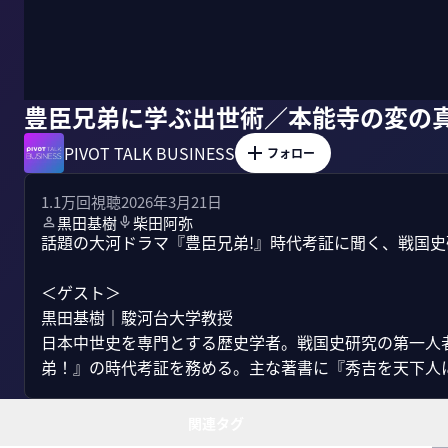
豊臣兄弟に学ぶ出世術／本能寺の変の
PIVOT TALK BUSINESS
フォロー
1.1万
回視聴
2026年3月21日
黒田基樹
柴田阿弥
話題の大河ドラマ『豊臣兄弟!』時代考証に聞く、戦国史
＜ゲスト＞

黒田基樹｜駿河台大学教授

日本中世史を専門とする歴史学者。戦国史研究の第一人者
弟！』の時代考証を務める。主な著書に『秀吉を天下人にし
関連タグ