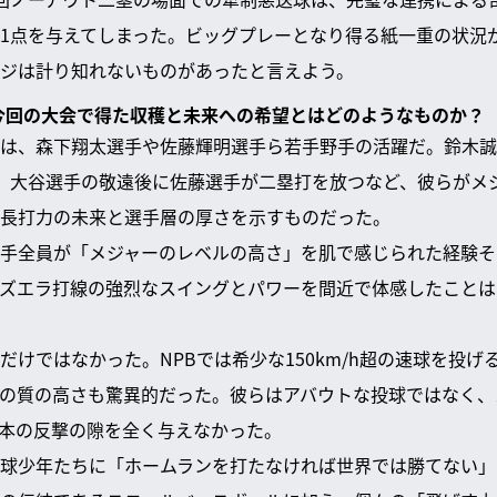
1点を与えてしまった。ビッグプレーとなり得る紙一重の状況
ジは計り知れないものがあったと言えよう。
、今回の大会で得た収穫と未来への希望とはどのようなものか？
は、森下翔太選手や佐藤輝明選手ら若手野手の活躍だ。鈴木誠
、大谷選手の敬遠後に佐藤選手が二塁打を放つなど、彼らがメ
長打力の未来と選手層の厚さを示すものだった。
手全員が「メジャーのレベルの高さ」を肌で感じられた経験そ
ズエラ打線の強烈なスイングとパワーを間近で体感したことは
だけではなかった。NPBでは希少な150km/h超の速球を投げ
の質の高さも驚異的だった。彼らはアバウトな投球ではなく、
本の反撃の隙を全く与えなかった。
球少年たちに「ホームランを打たなければ世界では勝てない」