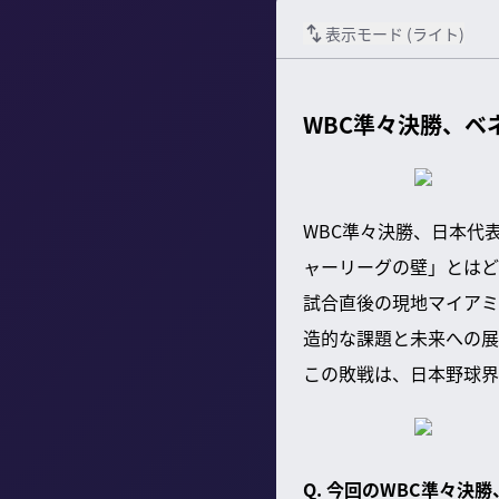
表示モード (
ライト
)
WBC準々決勝、ベ
WBC準々決勝、日本代
ャーリーグの壁」とはど
試合直後の現地マイアミ
造的な課題と未来への展
この敗戦は、日本野球界
Q. 今回のWBC準々