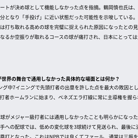
ートが決め球として機能しなかった点を指摘。鶴岡慎也氏は、
分となり「手投げ」に近い状態だった可能性を示唆している。
は打ち取れる高めの球を完璧に捉えられた原因になったとの見
なるか空振りが取れるコースの球が痛打され、日本にとっては
」が世界の舞台で通用しなかった具体的な場面とは何か？
ング中7イニングで先頭打者の出塁を許した点を最大の敗因と
打者ホームランに始まり、ベネズエラ打線に常に主導権を握ら
配球がメジャー級打者には通用しなかったことも明らかになっ
手への配球では、低めの変化球を3球続けて見送られ、最後に
塁打となった。これはNPBでは良くてファール、通常は三振