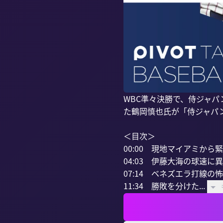
WBC準々決勝で、侍ジャパ
た鶴岡慎也氏が「侍ジャパン
＜目次＞

00:00　現地マイアミから緊
04:03　伊藤大海の球速に異
07:14　ベネズエラ打線の怖
11:34　勝敗を分けた...