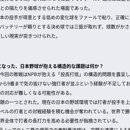
との隔たりを痛感させられた場面であった。
本の投手が得意とする低めの変化球をファールで粘り、正確に
バッテリーが頼りとする決め球では三振が取れず、球数がかさ
しい現実が突きつけられた。
かになった、日本野球が抱える構造的な課題は何か？
今回の敗戦はNPBが抱える「投高打低」の構造的問題を露呈
から9番まで気の抜けない強打者が並ぶという経験が不足してお
の対応が難しくなる可能性がある。
題の一つとされた。現在の日本の野球環境では打者が投手を上
ベルの打者との対戦経験を積む機会が奪われている。世界で勝
界全体で打者の長打力を高める必要性が指摘されている。
回ノーアウト二塁の場面での牽制悪送球は、完璧な連携による