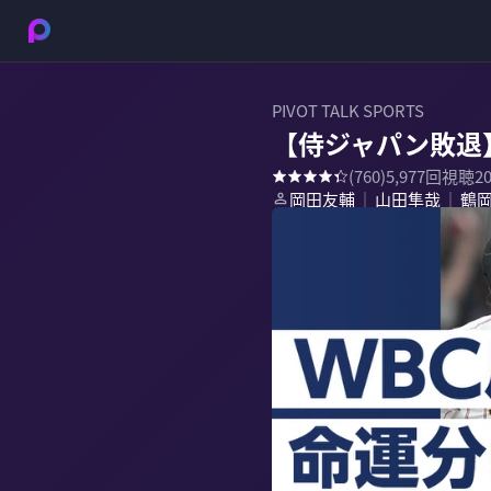
PIVOT TALK SPORTS
【侍ジャパン敗退
(
760
)
5,977
回視聴
2
岡田友輔
山田隼哉
鶴
｜
｜