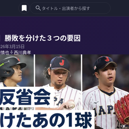
】勝敗を分けた３つの要因
026年3月15日
岡慎也
西川典孝