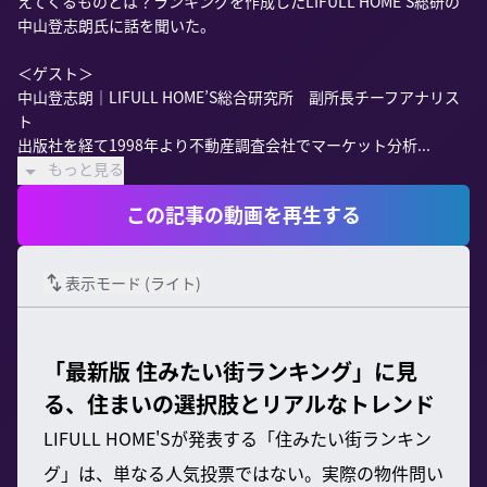
えてくるものとは？ランキングを作成したLIFULL HOME’S総研の
中山登志朗氏に話を聞いた。

＜ゲスト＞

中山登志朗｜LIFULL HOME’S総合研究所　副所長チーフアナリス
ト

出版社を経て1998年より不動産調査会社でマーケット分析...
もっと見る
この記事の動画を再生する
表示モード (
ライト
)
「最新版 住みたい街ランキング」に見
る、住まいの選択肢とリアルなトレンド
LIFULL HOME'Sが発表する「住みたい街ランキン
グ」は、単なる人気投票ではない。実際の物件問い