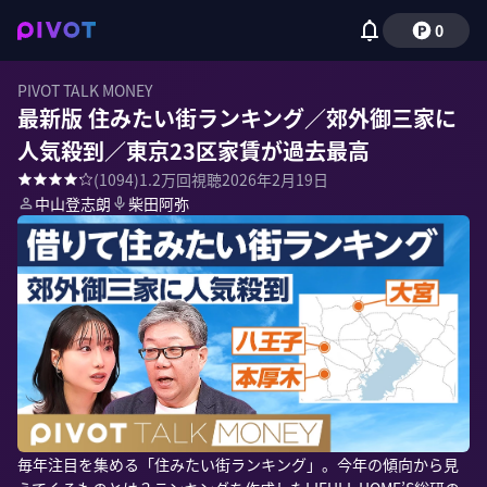
0
PIVOT TALK MONEY
最新版 住みたい街ランキング／郊外御三家に
人気殺到／東京23区家賃が過去最高
(
1094
)
1.2万
回視聴
2026年2月19日
中山登志朗
柴田阿弥
毎年注目を集める「住みたい街ランキング」。今年の傾向から見