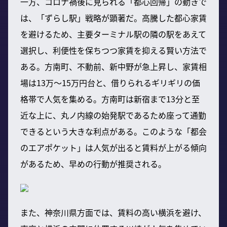
一方、コロナ禍後に見られる「都心回帰」の動きで
は、「ずらし駅」戦略が顕著だ。高騰した都心家賃
を避けるため、主要ターミナル駅の隣の駅をあえて
選択し、利便性を保ちつつ家賃を抑える賢い方法で
ある。方南町、不動前、新中野が急上昇し、家賃相
場は13万～15万円台と、借りられるギリギリの価
格帯で人気を集める。方南町は新宿まで13分と至
近な上に、丸ノ内線の始発駅であるため座って通勤
できるという大きな利点がある。このような「都会
のエアポケット」は人気が出ると賃料が上がる傾向
があるため、早めの行動が推奨される。
また、神奈川県方面では、賃料の高い横浜を避け、