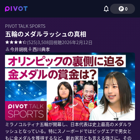
0
PIVOT TALK SPORTS
五輪のメダルラッシュの真相
(
525
)
3,508
回視聴
2026年2月12日
今井胡桃
西川典孝
ミラノコルティナ五輪が開幕し、日本代表は史上最高のメダルラ
ッシュとなっている。特にスノーボードではビッグエアで男女と
もに金メダルを獲得するなど、新お家芸とも言える強さに。その