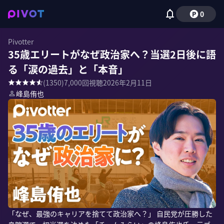
0
Pivotter
35歳エリートがなぜ政治家へ？当選2日後に語
る「涙の過去」と「本音」
(
1350
)
7,000
回視聴
2026年2月11日
峰島侑也
「なぜ、最強のキャリアを捨てて政治家へ？」 自民党が圧勝した