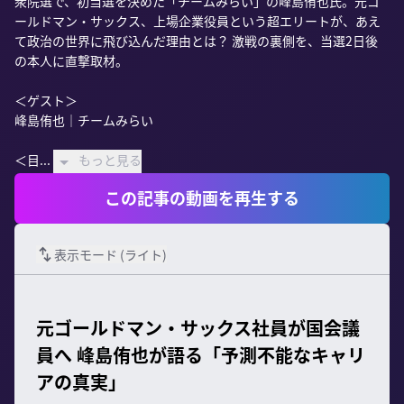
衆院選で、初当選を決めた「チームみらい」の峰島侑也氏。元ゴ
ールドマン・サックス、上場企業役員という超エリートが、あえ
て政治の世界に飛び込んだ理由とは？ 激戦の裏側を、当選2日後
の本人に直撃取材。

＜ゲスト＞

峰島侑也｜チームみらい

＜目...
もっと見る
この記事の動画を再生する
表示モード (
ライト
)
元ゴールドマン・サックス社員が国会議
員へ 峰島侑也が語る「予測不能なキャリ
アの真実」