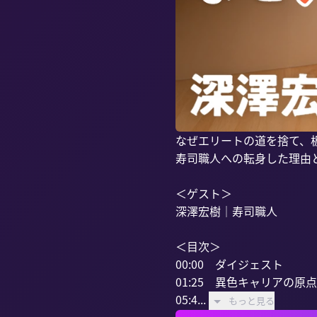
なぜエリートの道を捨て、
寿司職人への転身した理由
＜ゲスト＞

深澤宏樹｜寿司職人

＜目次＞

00:00　ダイジェスト

01:25　異色キャリアの原
05:4...
もっと見る