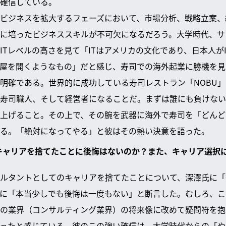
確信している。
ビジネスを拡大するフェーズにおいて、市場分析、戦略立案、
に培ったビジネススキルが不可欠になるだろう。大学時代、サ
ITレベルの高さを見て「ITはアメリカの文化であり、日本人が
屋を開くようなもの」だと感じ、寿司での海外起業に勝機を見
明確である。世界的に成功している寿司レストラン「NOBU
寿司職人、そして経営者になることだ。まずは誰にも負けない
上げること。その上で、その腕を武器に海外で寿司を「どんど
る。「絶対になってやる」と彼はその熱い決意を語った。
たキャリアを捨てたことに後悔はないのか？また、キャリア選択
ルタントとしてのキャリアを捨てたことについて、深澤氏に「
に「本当少しでも後悔は一度もない」と断言した。むしろ、この
の業界（コンサルティング業界）の将来像に改めて疑問符を抱
ったと感じている。彼のこの強い確信は、大学時代からの「や