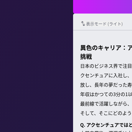
表示モード (
ライト
)
異色のキャリア：
挑戦
日本のビジネス界で注目
クセンチュアに入社し、
放し、長年の夢だった寿
年収はかつての3分の1
最前線で活躍しながら、
そして、そこにどのよう
Q. アクセンチュアで