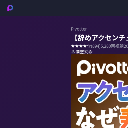
Pivotter
【辞めアクセンチ
(
894
)
5,280
回視聴
2
深澤宏樹