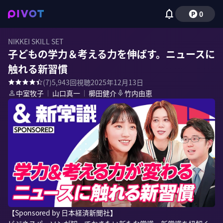
0
NIKKEI SKILL SET
子どもの学力＆考える力を伸ばす。ニュースに
触れる新習慣
(
7
)
5,943
回視聴
2025年12月13日
中室牧子
｜
山口真一
｜
櫛田健介
竹内由恵
【Sponsored by 日本経済新聞社】
