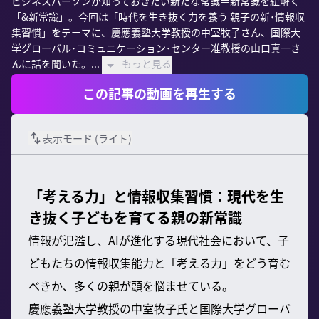
ビジネスパーソンが知っておきたい新たな常識＝新常識を紐解く
「&新常識」。今回は「時代を生き抜く力を養う 親子の新･情報収
集習慣」をテーマに、慶應義塾大学教授の中室牧子さん、国際大
学グローバル･コミュニケーション･センター准教授の山口真一さ
んに話を聞いた。...
もっと見る
この記事の動画を再生する
表示モード (
ライト
)
「考える力」と情報収集習慣：現代を生
き抜く子どもを育てる親の新常識
情報が氾濫し、AIが進化する現代社会において、子
どもたちの情報収集能力と「考える力」をどう育む
べきか、多くの親が頭を悩ませている。
慶應義塾大学教授の中室牧子氏と国際大学グローバ