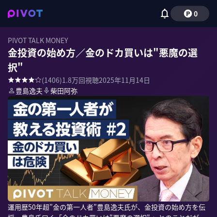
0
PIVOT TALK MONEY
金投資の始め方／金のドカ買いは"悪魔の選
択"
(
1406
)
1.8万
回視聴
2025年11月14日
豊島逸夫
柴田阿弥
運用歴50年超”金の第一人者”豊島逸夫氏が、金投資の始め方を伝