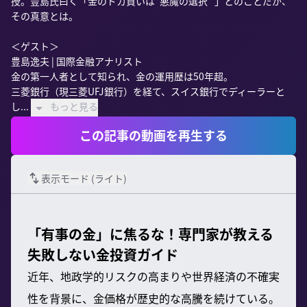
授。豊島氏曰く「金のドカ買いは"悪魔の選択" 」とのことだが、
その真意とは。

＜ゲスト＞

豊島逸夫 | 国際金融アナリスト

金の第一人者として知られ、金の運用歴は50年超。

三菱銀行（現三菱UFJ銀行）を経て、スイス銀行でディーラーと
し...
もっと見る
この記事の動画を再生する
表示モード (
ライト
)
「有事の金」に焦るな！専門家が教える
失敗しない金投資ガイド
近年、地政学的リスクの高まりや世界経済の不確実
性を背景に、金価格が歴史的な高騰を続けている。